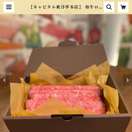
【キャピタル東洋亭本店】 和牛ロー
ストビーフ 詰合せ（北海道、青森
県、秋田県、沖縄県、離島などは発
送不可） | 京マルシェ kyomarc
he