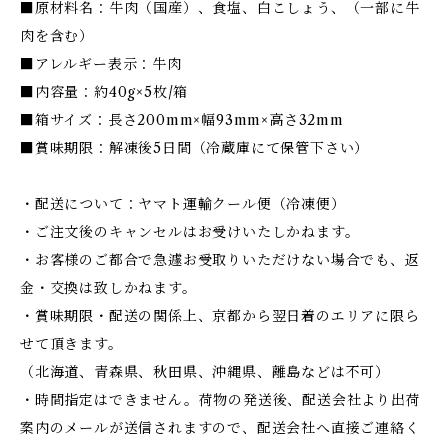
■原材料名：牛肉（国産）、食塩、白こしょう、（一部に牛
肉を含む）
■アレルギー表示：牛肉
■内容量：約40g×5枚/箱
■箱サイズ：長さ200mm×幅93mm×高さ32mm
■賞味期限：解凍後5日間（冷蔵庫にて保管下さい）
・配送について：ヤマト運輸クール便（冷凍便）
・ご注文後のキャンセルはお受けいたしかねます。
・お客様のご都合で急遽お受取りいただけない場合でも、返
金・交換は致しかねます。
・賞味期限・配送の関係上、京都から翌日着のエリアに限ら
せて頂きます。
（北海道、青森県、秋田県、沖縄県、離島などは不可）
・時間指定はできません。荷物の発送後、配送会社より出荷
案内のメールが送信されますので、配送会社へ直接ご連絡く