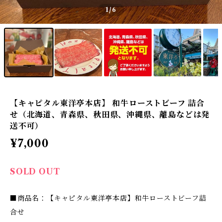
1
/6
【キャピタル東洋亭本店】 和牛ローストビーフ 詰合
せ（北海道、青森県、秋田県、沖縄県、離島などは発
送不可）
¥7,000
SOLD OUT
■商品名：【キャピタル東洋亭本店】和牛ローストビーフ詰
合せ