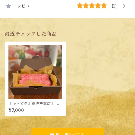
レビュー
(1)
最近チェックした商品
【キャピタル東洋亭本店】 和
牛ローストビーフ 詰合せ（北
¥7,000
海道、青森県、秋田県、沖縄
県、離島などは発送不可）